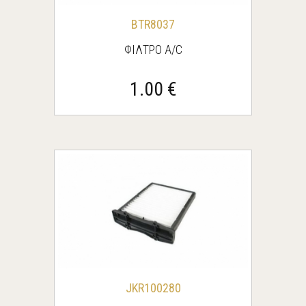
BΤR8037
ΦΙΛΤΡΟ Α/C
1.00 €
JKR100280