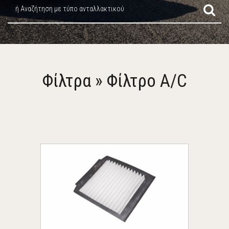
ή Αναζήτηση με τύπο ανταλλακτικού
Φίλτρα » Φίλτρο A/C