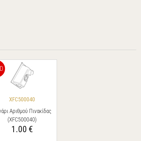
D
XFC500040
νάρι Αριθμού Πινακίδας
(XFC500040)
1.00 €