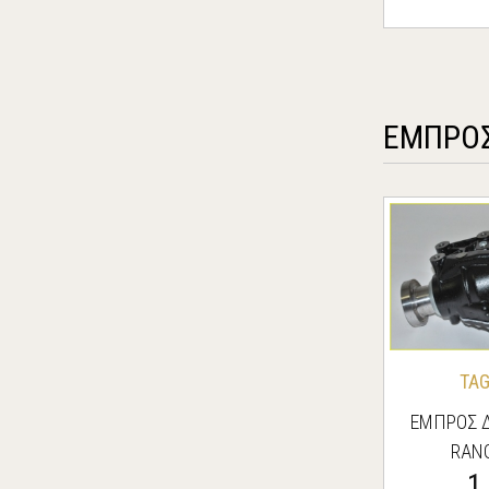
ΕΜΠΡΟ
TA
ΕΜΠΡΟΣ Δ
RAN
1
SPORT/