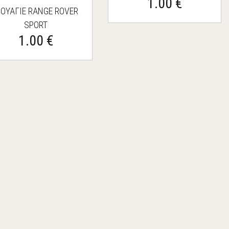
1.00 €
ROVER SPORT/DISCOVERY 3
ΟΥΑΓΙΕ RANGE ROVER
SPORT
1.00 €