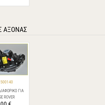
Σ ΑΞΟΝΑΣ
G500140
ΙΑΦΟΡΙΚΟ ΓΙΑ
GE ROVER
.00 €
DISCOVERY 3